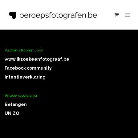
Overslaan naar inhoud
Platforms & community
www.ikz
oekeenfotograaf.be
Facebook community
Intentieverklaring
Vertegenwoordiging
Belangen
UNIZO