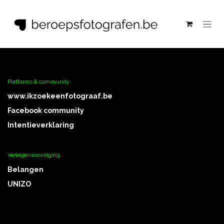
Overslaan naar inhoud
Platforms & community
www.ikz
oekeenfotograaf.be
Facebook community
Intentieverklaring
Vertegenwoordiging
Belangen
UNIZO