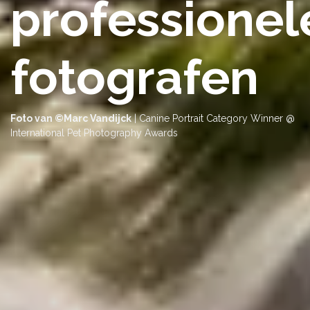
professionel
fotografen
Foto van ©Marc Vandijck
| Canine Portrait Category Winner @
International Pet Photography Awards