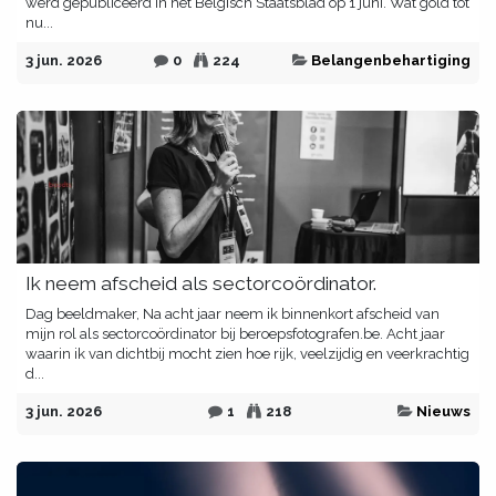
werd gepubliceerd in het Belgisch Staatsblad op 1 juni. Wat gold tot
nu...
3 jun. 2026
0
224
Belangenbehartiging
Ik neem afscheid als sectorcoördinator.
Dag beeldmaker, Na acht jaar neem ik binnenkort afscheid van
mijn rol als sectorcoördinator bij beroepsfotografen.be. Acht jaar
waarin ik van dichtbij mocht zien hoe rijk, veelzijdig en veerkrachtig
d...
3 jun. 2026
1
218
Nieuws