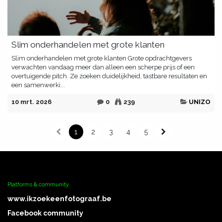
Slim onderhandelen met grote klanten
Slim onderhandelen met grote klanten Grote opdrachtgevers
verwachten vandaag meer dan alleen een scherpe prijs of een
overtuigende pitch. Ze zoeken duidelijkheid, tastbare resultaten en
een samenwerki...
10 mrt. 2026
0
239
UNIZO
1
2
3
4
5
Platforms & community
www.ikz
oekeenfotograaf.be
Facebook community