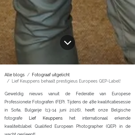
Alle blogs
Fotograaf uitgelicht
Lief Keuppens behaalt prestigieus Europees QEP-Label!
Geweldig nieuws vanuit de Federatie van Europese
Professionele Fotografen (FEP). Tijdens de 48e kwalificatiesessie
in Sofia, Bulgarije (13-14 juni 2026), heeft onze Belgische
fotografe
Lief Keuppens
het internationaal erkende
kwaliteitslabel Qualified European Photographer (QEP) in de
wacht gesleept!