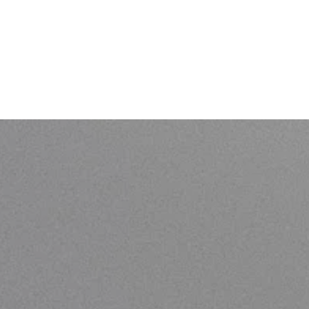
Online Leerplatform
Contact
𝘾𝙧𝙚𝙖𝙩𝙞𝙫𝙚 𝘾𝙤𝙣𝙣𝙚𝙘𝙩 ↗
𝘽𝙚𝙡𝙜𝙞𝙖𝙣 