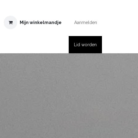
Mijn winkelmandje
Aanmelden
𝙋𝙝𝙤𝙩𝙤 𝘼𝙬𝙖𝙧𝙙𝙨 ↗
Lid worden