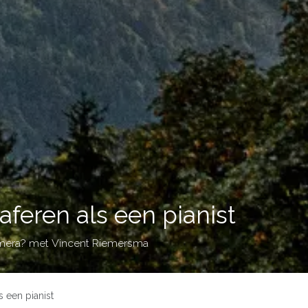
aferen als een pianist
camera? met Vincent Riemersma
s een pianist