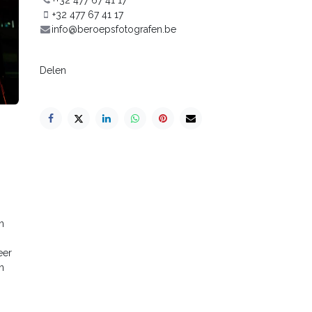
++32 477 67 41 17
+32 477 67 41 17
info@beroepsfotografen.be
Delen
n
eer
n