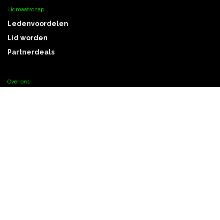
Lidmaatschap
Ledenvoordelen
Lid worden
Partnerdeals
Over ons
Over bf.be
Partners
Contact
Awards & Events
Belgian Photo Awards
Creative Connect