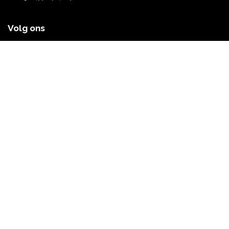
Volg ons
Facebook
LinkedIn
Instagram
Lidmaatschap
Ledenvoordelen
Lid worden
Partnerdeals
Academie & inspiratie
Workshops
Online magazine